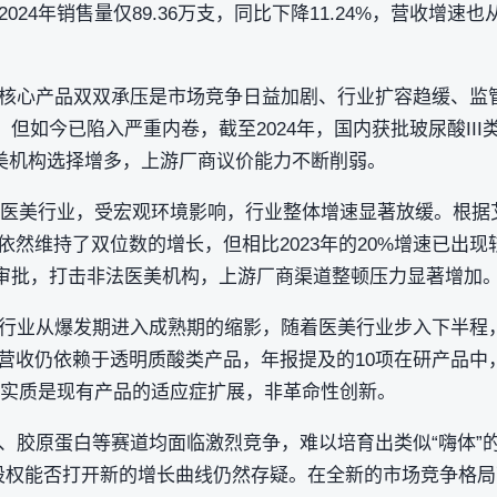
4年销售量仅89.36万支，同比下降11.24%，营收增速也从2
核心产品双双承压是市场竞争日益加剧、行业扩容趋缓、监
，但如今已陷入严重内卷，截至2024年，国内获批玻尿酸III
医美机构选择增多，上游厂商议价能力不断削弱。
4年医美行业，受宏观环境影响，行业整体增速显著放缓。根据
依然维持了双位数的增长，但相比2023年的20%增速已出现
”审批，打击非法医美机构，上游厂商渠道整顿压力显著增加
行业从爆发期进入成熟期的缩影，随着医美行业步入下半程，
的营收仍依赖于透明质酸类产品，年报提及的10项在研产品中，
产品实质是现有产品的适应症扩展，非革命性创新。
胶原蛋白等赛道均面临激烈竞争，难以培育出类似“嗨体”的爆
5%股权能否打开新的增长曲线仍然存疑。在全新的市场竞争格