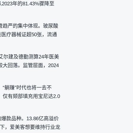
023年的81.43%骤降至
管趋严的集中体现。玻尿酸
类医疗器械证超50张，流通
艾尔建及德勤测算24年医美
较大回落。监管层面，2024
。
“躺赚”时代也将一去不
仅有颏部填充用宝尼达2.0
款品种。13.86亿高溢价
局下，爱美客想要维持行业龙