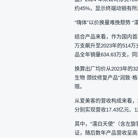
约45%，显示终端动销有
“嗨体”以价换量难挽颓势 “
结合产品来看，作为国内首款
万支飙升至2023年的51
品全年销量634.63万支，同
换算出厂均价从2023年的3
生物 颈纹修复产品“润致·
限。
从爱美客的营收构成来看，2
分别实现营收17.43亿元、1
其中，“濡白天使”（含左旋
证，随后数年产品营收呈高