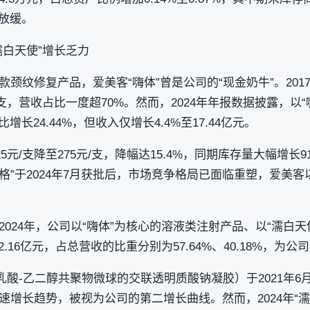
所放缓。
濡白天使”增长乏力
颈纹修复产品，爱美客“嗨体”曾是公司的“现金奶牛”。2017
4万支，营收占比一度超70%。然而，2024年年报数据披露，以
比增长24.44%，但收入仅增长4.4%至17.44亿元。
25元/支降至275元/支，降幅达15.4%，同期库存量大幅增长9
格格”于2024年7月获批后，市场竞争格局已面临重塑，爱美
024年，公司以“嗨体”为核心的溶液类注射产品、以“濡白
2.16亿元，占总营收的比重分别为57.64%、40.18%，为
乳酸-乙二醇共聚物微球的交联透明质酸钠凝胶）于2021年
速增长趋势，被视为公司的第二增长曲线。然而，2024年“