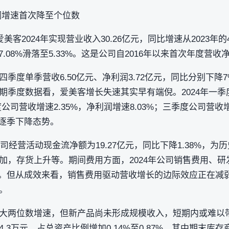
润增速首次降至个位数
客2024年实现营业收入30.26亿元，同比增速从2023年的47
47.08%滑落至5.33%。这是公司自2016年以来首次年度
季度单季营收6.50亿元、净利润3.72亿元，同比分别下降7%
季度数据看，爱美客增长失速其实早有端倪。2024年一季度
度公司营收增速2.35%，净利润增速8.03%；三季度公司营收
速呈逐季下降态势。
公司经营活动现金流净额为19.27亿元，同比下降1.38%，
，存货上升等。期间费用方面，2024年公司销售费用、研发
高。但从成效来看，销售费用驱动营收增长的边际效应正在减弱，
。
大两位数增速，但新产品尚未形成规模收入，短期内或难以
84.3万元，占总资产比例增加0.14%至0.87%，其中期末库存