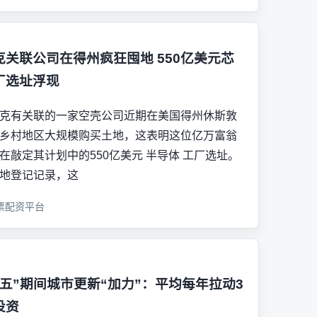
克关联公司在得州疯狂囤地 550亿美元芯
厂选址浮现
克有关联的一家空壳公司近期在美国得州休斯敦
乡村地区大规模购买土地，这表明这位亿万富翁
在敲定其计划中的550亿美元 半导体 工厂选址。
地登记记录，这
票配资平台
五五”期间城市更新“加力”：平均每年拉动3
投资