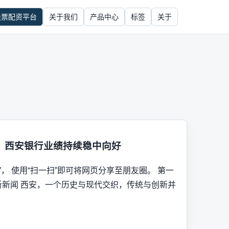
股票配资平台
关于我们
产品中心
标签
关于
，西安银行业绩持续稳中向好
， 使用“扫一扫”即可将网页分享至朋友圈。 第一
:11:47 听新闻 西安，一个历史与现代交织，传统与创新并