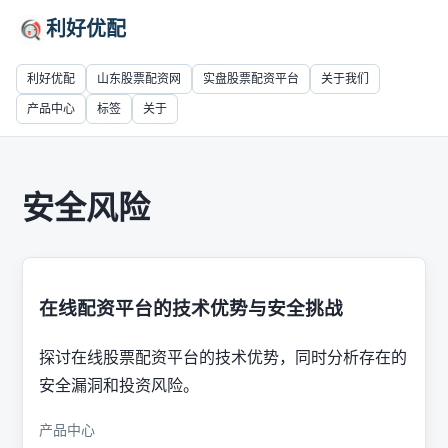
利好优配
利好优配
山东股票配资网
实盘股票配资平台
关于我们
产品中心
标签
关于
安全风险
在线配资平台的技术优势与安全挑战
探讨在线股票配资平台的技术优势，同时分析存在的
安全漏洞和投资风险。
产品中心