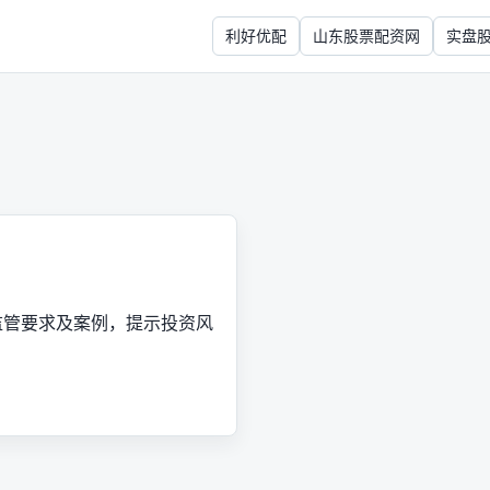
利好优配
山东股票配资网
实盘
监管要求及案例，提示投资风